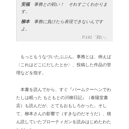
安福
事務との戦い！ それすごくわかりま
す。
柳本
事務に負けたら表現できないんです
よ。
P.141「戦い」
もっともうなづいたぶぶん。事務とは、例えば
〈これはどこにだしたとか〉、投稿した作品の管
理などを指す。
本書を読んでから、すぐ『バームクーヘンでわ
たしは眠った もともとの川柳日記』（春陽堂書
店）も読んだが、とてもおもしろかった。そし
て、柳本さんの影響で（すきなのだそうだ）、積
ん読していたブローティガンを読みはじめたわた