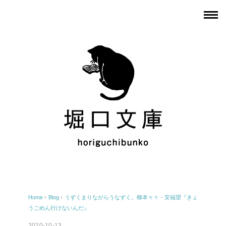
Home
›
Blog
›
うずくまりながらうなずく。柳本々々・安福望『きょ
うごめん行けないんだ』
2020-10-13