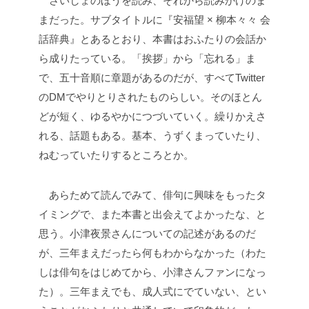
さいしょのほうを読み、それから読みかけのま
まだった。サブタイトルに『安福望 × 柳本々々 会
話辞典』とあるとおり、本書はおふたりの会話か
ら成りたっている。「挨拶」から「忘れる」ま
で、五十音順に章題があるのだが、すべてTwitter
のDMでやりとりされたものらしい。そのほとん
どが短く、ゆるやかにつづいていく。繰りかえさ
れる、話題もある。基本、うずくまっていたり、
ねむっていたりするところとか。
あらためて読んでみて、俳句に興味をもったタ
イミングで、また本書と出会えてよかったな、と
思う。小津夜景さんについての記述があるのだ
が、三年まえだったら何もわからなかった（わた
しは俳句をはじめてから、小津さんファンになっ
た）。三年まえでも、成人式にでていない、とい