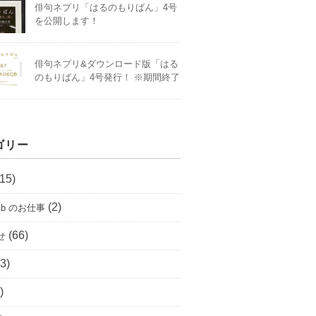
俳句ネプリ「はるのもりばん」4号
を公開します！
俳句ネプリ&ダウンロード版「はる
のもりばん」4号発行！ ※期間終了
ゴリー
15)
(2)
n ib のお仕事
(66)
せ
3)
)