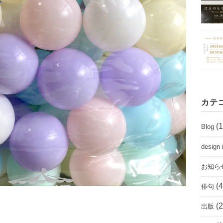
カテ
(1
Blog
desig
お知ら
(4
俳句
(2
出版