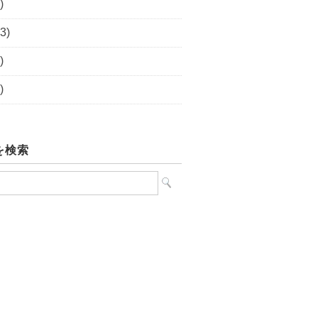
)
3)
)
)
を検索