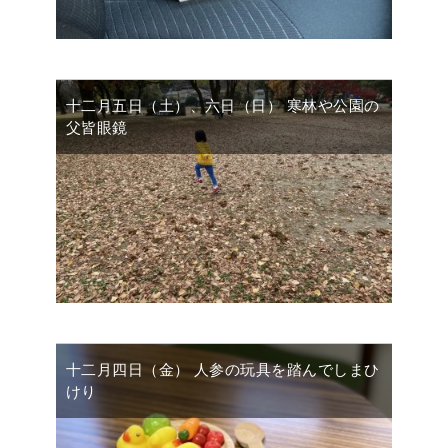
十二月五日（土）、六日（日） 寒林や公園の
父皆眼鏡
十二月四日（金） 人参の玩具を踏んでしまひ
けり