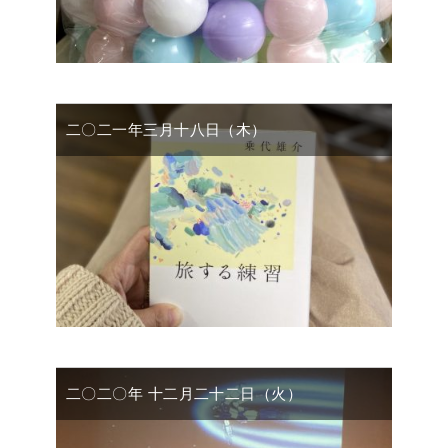
二〇二一年三月十八日（木）
二〇二〇年 十二月二十二日（火）